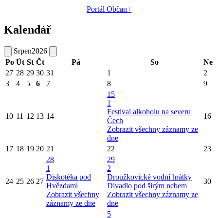
Portál Občan+
Kalendář
Srpen
2026
Po
Út
St
Čt
Pá
So
Ne
27
28
29
30
31
1
2
3
4
5
6
7
8
9
15
1
Festival alkoholu na severu
10
11
12
13
14
16
Čech
Zobrazit všechny záznamy ze
dne
17
18
19
20
21
22
23
28
29
1
2
Diskotéka pod
Droužkovické vodní hrátky
24
25
26
27
30
Hvězdami
Divadlo pod širým nebem
Zobrazit všechny
Zobrazit všechny záznamy ze
záznamy ze dne
dne
5