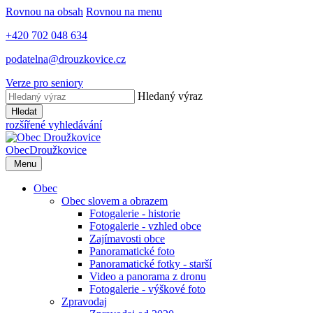
Rovnou na obsah
Rovnou na menu
+420 702 048 634
podatelna@drouzkovice.cz
Verze pro seniory
Hledaný výraz
Hledat
rozšířené vyhledávání
Obec
Droužkovice
Menu
Obec
Obec slovem a obrazem
Fotogalerie - historie
Fotogalerie - vzhled obce
Zajímavosti obce
Panoramatické foto
Panoramatické fotky - starší
Video a panorama z dronu
Fotogalerie - výškové foto
Zpravodaj