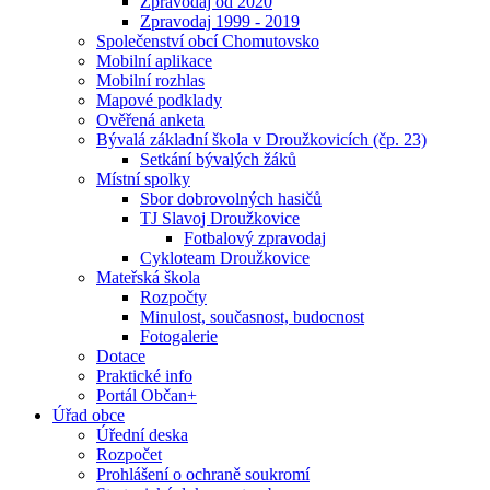
Zpravodaj od 2020
Zpravodaj 1999 - 2019
Společenství obcí Chomutovsko
Mobilní aplikace
Mobilní rozhlas
Mapové podklady
Ověřená anketa
Bývalá základní škola v Droužkovicích (čp. 23)
Setkání bývalých žáků
Místní spolky
Sbor dobrovolných hasičů
TJ Slavoj Droužkovice
Fotbalový zpravodaj
Cykloteam Droužkovice
Mateřská škola
Rozpočty
Minulost, současnost, budocnost
Fotogalerie
Dotace
Praktické info
Portál Občan+
Úřad obce
Úřední deska
Rozpočet
Prohlášení o ochraně soukromí