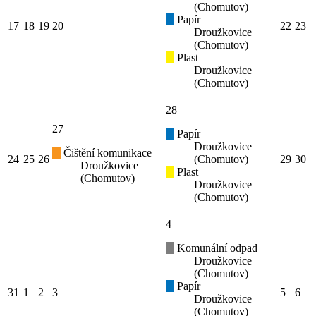
(Chomutov)
Papír
17
18
19
20
22
23
Droužkovice
(Chomutov)
Plast
Droužkovice
(Chomutov)
28
27
Papír
Droužkovice
Čištění komunikace
24
25
26
(Chomutov)
29
30
Droužkovice
Plast
(Chomutov)
Droužkovice
(Chomutov)
4
Komunální odpad
Droužkovice
(Chomutov)
Papír
31
1
2
3
5
6
Droužkovice
(Chomutov)