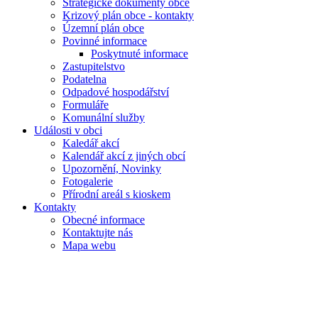
Strategické dokumenty obce
Krizový plán obce - kontakty
Územní plán obce
Povinné informace
Poskytnuté informace
Zastupitelstvo
Podatelna
Odpadové hospodářství
Formuláře
Komunální služby
Události v obci
Kaledář akcí
Kalendář akcí z jiných obcí
Upozornění, Novinky
Fotogalerie
Přírodní areál s kioskem
Kontakty
Obecné informace
Kontaktujte nás
Mapa webu