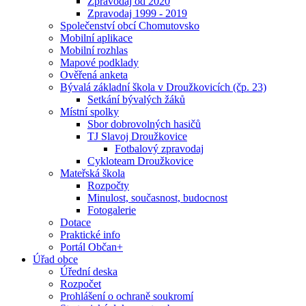
Zpravodaj od 2020
Zpravodaj 1999 - 2019
Společenství obcí Chomutovsko
Mobilní aplikace
Mobilní rozhlas
Mapové podklady
Ověřená anketa
Bývalá základní škola v Droužkovicích (čp. 23)
Setkání bývalých žáků
Místní spolky
Sbor dobrovolných hasičů
TJ Slavoj Droužkovice
Fotbalový zpravodaj
Cykloteam Droužkovice
Mateřská škola
Rozpočty
Minulost, současnost, budocnost
Fotogalerie
Dotace
Praktické info
Portál Občan+
Úřad obce
Úřední deska
Rozpočet
Prohlášení o ochraně soukromí