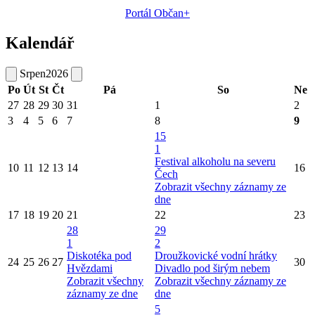
Portál Občan+
Kalendář
Srpen
2026
Po
Út
St
Čt
Pá
So
Ne
27
28
29
30
31
1
2
3
4
5
6
7
8
9
15
1
Festival alkoholu na severu
10
11
12
13
14
16
Čech
Zobrazit všechny záznamy ze
dne
17
18
19
20
21
22
23
28
29
1
2
Diskotéka pod
Droužkovické vodní hrátky
24
25
26
27
30
Hvězdami
Divadlo pod širým nebem
Zobrazit všechny
Zobrazit všechny záznamy ze
záznamy ze dne
dne
5