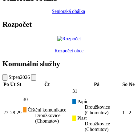
Seniorská obálka
Rozpočet
Rozpočet obce
Komunální služby
Srpen
2026
Po
Út
St
Čt
Pá
So
Ne
31
30
Papír
Droužkovice
Čištění komunikace
27
28
29
(Chomutov)
1
2
Droužkovice
Plast
(Chomutov)
Droužkovice
(Chomutov)