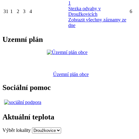
1
Stezka odvahy v
31
1
2
3
4
6
Droužkovicích
Zobrazit všechny záznamy ze
dne
Uzemní plán
Územní plán obce
Sociální pomoc
Aktuální teplota
Výběr lokality