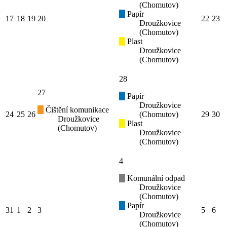
(Chomutov)
Papír
17
18
19
20
22
23
Droužkovice
(Chomutov)
Plast
Droužkovice
(Chomutov)
28
27
Papír
Droužkovice
Čištění komunikace
24
25
26
(Chomutov)
29
30
Droužkovice
Plast
(Chomutov)
Droužkovice
(Chomutov)
4
Komunální odpad
Droužkovice
(Chomutov)
Papír
31
1
2
3
5
6
Droužkovice
(Chomutov)