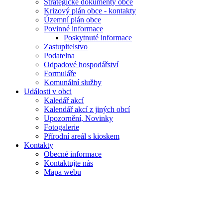
Strategické dokumenty obce
Krizový plán obce - kontakty
Územní plán obce
Povinné informace
Poskytnuté informace
Zastupitelstvo
Podatelna
Odpadové hospodářství
Formuláře
Komunální služby
Události v obci
Kaledář akcí
Kalendář akcí z jiných obcí
Upozornění, Novinky
Fotogalerie
Přírodní areál s kioskem
Kontakty
Obecné informace
Kontaktujte nás
Mapa webu