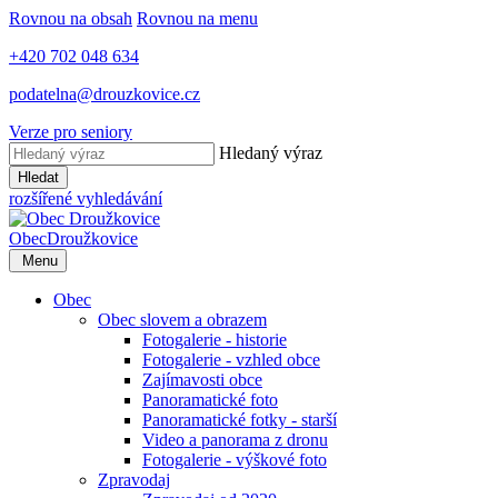
Rovnou na obsah
Rovnou na menu
+420 702 048 634
podatelna@drouzkovice.cz
Verze pro seniory
Hledaný výraz
Hledat
rozšířené vyhledávání
Obec
Droužkovice
Menu
Obec
Obec slovem a obrazem
Fotogalerie - historie
Fotogalerie - vzhled obce
Zajímavosti obce
Panoramatické foto
Panoramatické fotky - starší
Video a panorama z dronu
Fotogalerie - výškové foto
Zpravodaj