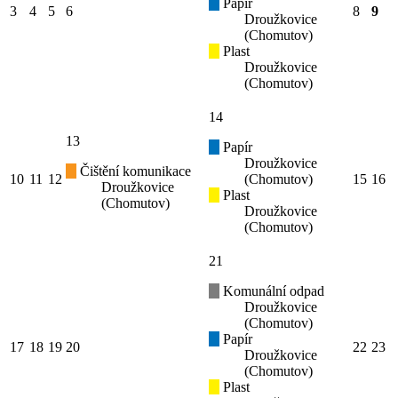
Papír
3
4
5
6
8
9
Droužkovice
(Chomutov)
Plast
Droužkovice
(Chomutov)
14
13
Papír
Droužkovice
Čištění komunikace
10
11
12
(Chomutov)
15
16
Droužkovice
Plast
(Chomutov)
Droužkovice
(Chomutov)
21
Komunální odpad
Droužkovice
(Chomutov)
Papír
17
18
19
20
22
23
Droužkovice
(Chomutov)
Plast