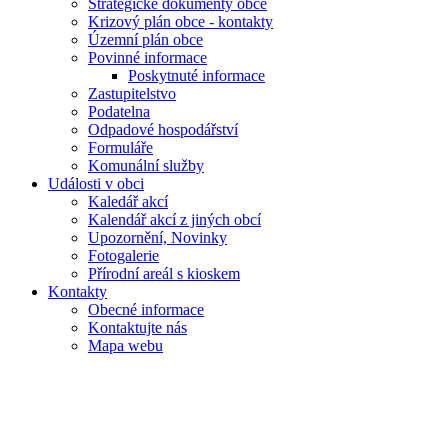
Strategické dokumenty obce
Krizový plán obce - kontakty
Územní plán obce
Povinné informace
Poskytnuté informace
Zastupitelstvo
Podatelna
Odpadové hospodářství
Formuláře
Komunální služby
Události v obci
Kaledář akcí
Kalendář akcí z jiných obcí
Upozornění, Novinky
Fotogalerie
Přírodní areál s kioskem
Kontakty
Obecné informace
Kontaktujte nás
Mapa webu