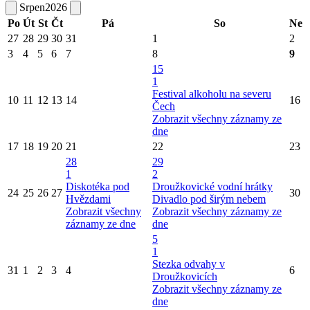
Srpen
2026
Po
Út
St
Čt
Pá
So
Ne
27
28
29
30
31
1
2
3
4
5
6
7
8
9
15
1
Festival alkoholu na severu
10
11
12
13
14
16
Čech
Zobrazit všechny záznamy ze
dne
17
18
19
20
21
22
23
28
29
1
2
Diskotéka pod
Droužkovické vodní hrátky
24
25
26
27
30
Hvězdami
Divadlo pod širým nebem
Zobrazit všechny
Zobrazit všechny záznamy ze
záznamy ze dne
dne
5
1
Stezka odvahy v
31
1
2
3
4
6
Droužkovicích
Zobrazit všechny záznamy ze
dne