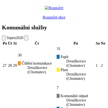
Rozpočet obce
Komunální služby
Srpen
2026
Po
Út
St
Čt
Pá
So
Ne
31
30
Papír
Droužkovice
Čištění komunikace
27
28
29
(Chomutov)
1
2
Droužkovice
Plast
(Chomutov)
Droužkovice
(Chomutov)
7
Komunální odpad
Droužkovice
(Chomutov)