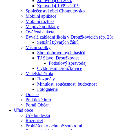
Zpravodaj od 2020
Zpravodaj 1999 - 2019
Společenství obcí Chomutovsko
Mobilní aplikace
Mobilní rozhlas
Mapové podklady
Ověřená anketa
Bývalá základní škola v Droužkovicích (čp. 23)
Setkání bývalých žáků
Místní spolky
Sbor dobrovolných hasičů
TJ Slavoj Droužkovice
Fotbalový zpravodaj
Cykloteam Droužkovice
Mateřská škola
Rozpočty
Minulost, současnost, budocnost
Fotogalerie
Dotace
Praktické info
Portál Občan+
Úřad obce
Úřední deska
Rozpočet
Prohlášení o ochraně soukromí