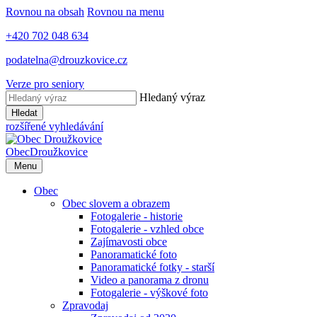
Rovnou na obsah
Rovnou na menu
+420 702 048 634
podatelna@drouzkovice.cz
Verze pro seniory
Hledaný výraz
Hledat
rozšířené vyhledávání
Obec
Droužkovice
Menu
Obec
Obec slovem a obrazem
Fotogalerie - historie
Fotogalerie - vzhled obce
Zajímavosti obce
Panoramatické foto
Panoramatické fotky - starší
Video a panorama z dronu
Fotogalerie - výškové foto
Zpravodaj