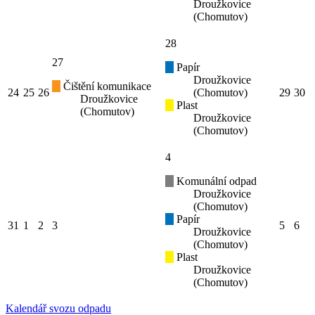
Droužkovice
(Chomutov)
28
27
Papír
Droužkovice
Čištění komunikace
24
25
26
(Chomutov)
29
30
Droužkovice
Plast
(Chomutov)
Droužkovice
(Chomutov)
4
Komunální odpad
Droužkovice
(Chomutov)
Papír
31
1
2
3
5
6
Droužkovice
(Chomutov)
Plast
Droužkovice
(Chomutov)
Kalendář svozu odpadu