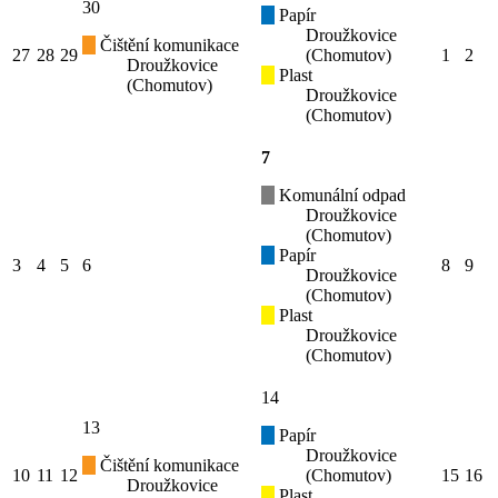
30
Papír
Droužkovice
Čištění komunikace
27
28
29
(Chomutov)
1
2
Droužkovice
Plast
(Chomutov)
Droužkovice
(Chomutov)
7
Komunální odpad
Droužkovice
(Chomutov)
Papír
3
4
5
6
8
9
Droužkovice
(Chomutov)
Plast
Droužkovice
(Chomutov)
14
13
Papír
Droužkovice
Čištění komunikace
10
11
12
(Chomutov)
15
16
Droužkovice
Plast