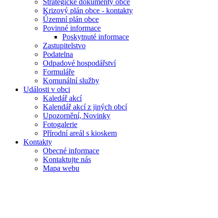
Strategické dokumenty obce
Krizový plán obce - kontakty
Územní plán obce
Povinné informace
Poskytnuté informace
Zastupitelstvo
Podatelna
Odpadové hospodářství
Formuláře
Komunální služby
Události v obci
Kaledář akcí
Kalendář akcí z jiných obcí
Upozornění, Novinky
Fotogalerie
Přírodní areál s kioskem
Kontakty
Obecné informace
Kontaktujte nás
Mapa webu