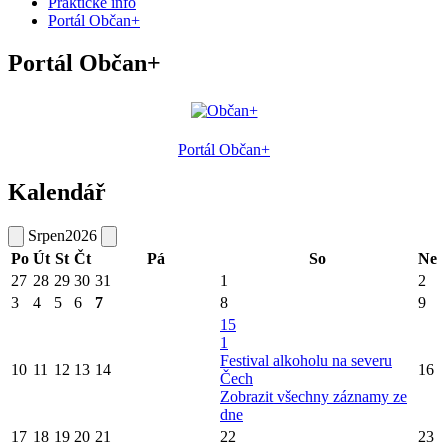
Praktické info
Portál Občan+
Portál Občan+
Portál Občan+
Kalendář
Srpen
2026
Po
Út
St
Čt
Pá
So
Ne
27
28
29
30
31
1
2
3
4
5
6
7
8
9
15
1
Festival alkoholu na severu
10
11
12
13
14
16
Čech
Zobrazit všechny záznamy ze
dne
17
18
19
20
21
22
23