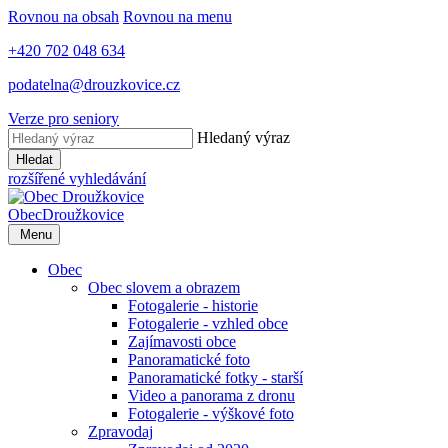
Rovnou na obsah
Rovnou na menu
+420 702 048 634
podatelna@drouzkovice.cz
Verze pro seniory
Hledaný výraz
Hledat
rozšířené vyhledávání
Obec
Droužkovice
Menu
Obec
Obec slovem a obrazem
Fotogalerie - historie
Fotogalerie - vzhled obce
Zajímavosti obce
Panoramatické foto
Panoramatické fotky - starší
Video a panorama z dronu
Fotogalerie - výškové foto
Zpravodaj