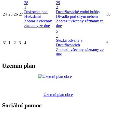
28
29
1
2
Diskotéka pod
Droužkovické vodní hrátky
24
25
26
27
30
Hvězdami
Divadlo pod širým nebem
Zobrazit všechny
Zobrazit všechny záznamy ze
záznamy ze dne
dne
5
1
Stezka odvahy v
31
1
2
3
4
6
Droužkovicích
Zobrazit všechny záznamy ze
dne
Uzemní plán
Územní plán obce
Sociální pomoc