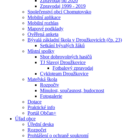
Zpravodaj od 2020
Zpravodaj 1999 - 2019
Společenství obcí Chomutovsko
Mobilní aplikace
Mobilní rozhlas
Mapové podklady
Ověřená anketa
Bývalá základní škola v Droužkovicích (čp. 23)
Setkání bývalých žáků
Místní spolky
Sbor dobrovolných hasičů
TJ Slavoj Droužkovice
Fotbalový zpravodaj
Cykloteam Droužkovice
Mateřská škola
Rozpočty
Minulost, současnost, budocnost
Fotogalerie
Dotace
Praktické info
Portál Občan+
Úřad obce
Úřední deska
Rozpočet
Prohlášení o ochraně soukromí