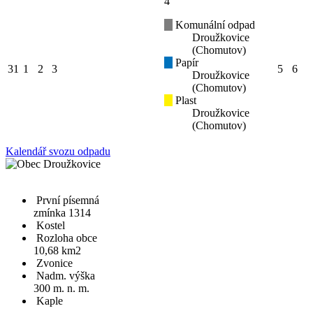
4
Komunální odpad
Droužkovice
(Chomutov)
Papír
31
1
2
3
5
6
Droužkovice
(Chomutov)
Plast
Droužkovice
(Chomutov)
Kalendář svozu odpadu
První písemná
zmínka 1314
Kostel
Rozloha obce
10,68 km2
Zvonice
Nadm. výška
300 m. n. m.
Kaple