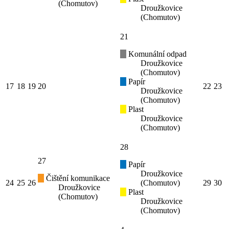
(Chomutov)
Droužkovice
(Chomutov)
21
Komunální odpad
Droužkovice
(Chomutov)
Papír
17
18
19
20
22
23
Droužkovice
(Chomutov)
Plast
Droužkovice
(Chomutov)
28
27
Papír
Droužkovice
Čištění komunikace
24
25
26
(Chomutov)
29
30
Droužkovice
Plast
(Chomutov)
Droužkovice
(Chomutov)