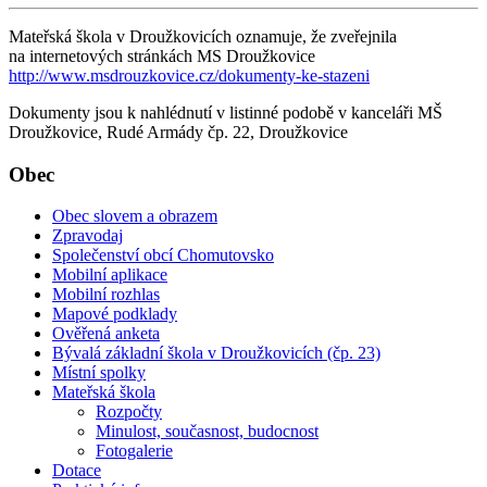
Mateřská škola v Droužkovicích oznamuje, že zveřejnila
na internetových stránkách MS Droužkovice
http://www.msdrouzkovice.cz/dokumenty-ke-stazeni
Dokumenty jsou k nahlédnutí v listinné podobě v kanceláři MŠ
Droužkovice, Rudé Armády čp. 22, Droužkovice
Obec
Obec slovem a obrazem
Zpravodaj
Společenství obcí Chomutovsko
Mobilní aplikace
Mobilní rozhlas
Mapové podklady
Ověřená anketa
Bývalá základní škola v Droužkovicích (čp. 23)
Místní spolky
Mateřská škola
Rozpočty
Minulost, současnost, budocnost
Fotogalerie
Dotace