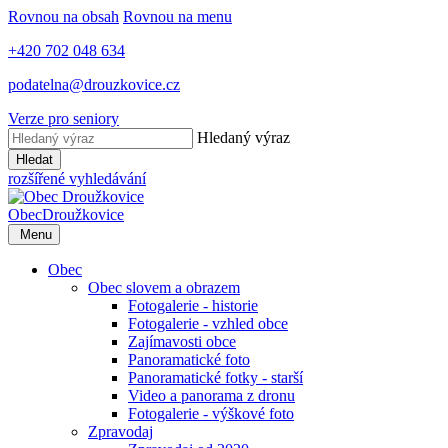
Rovnou na obsah
Rovnou na menu
+420 702 048 634
podatelna@drouzkovice.cz
Verze pro seniory
Hledaný výraz
Hledat
rozšířené vyhledávání
Obec
Droužkovice
Menu
Obec
Obec slovem a obrazem
Fotogalerie - historie
Fotogalerie - vzhled obce
Zajímavosti obce
Panoramatické foto
Panoramatické fotky - starší
Video a panorama z dronu
Fotogalerie - výškové foto
Zpravodaj