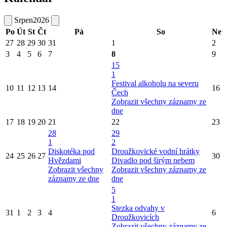
Srpen
2026
Po
Út
St
Čt
Pá
So
Ne
27
28
29
30
31
1
2
3
4
5
6
7
8
9
15
1
Festival alkoholu na severu
10
11
12
13
14
16
Čech
Zobrazit všechny záznamy ze
dne
17
18
19
20
21
22
23
28
29
1
2
Diskotéka pod
Droužkovické vodní hrátky
24
25
26
27
30
Hvězdami
Divadlo pod širým nebem
Zobrazit všechny
Zobrazit všechny záznamy ze
záznamy ze dne
dne
5
1
Stezka odvahy v
31
1
2
3
4
6
Droužkovicích
Zobrazit všechny záznamy ze