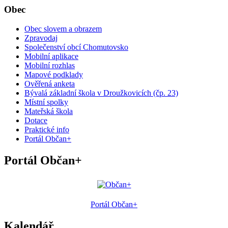
Obec
Obec slovem a obrazem
Zpravodaj
Společenství obcí Chomutovsko
Mobilní aplikace
Mobilní rozhlas
Mapové podklady
Ověřená anketa
Bývalá základní škola v Droužkovicích (čp. 23)
Místní spolky
Mateřská škola
Dotace
Praktické info
Portál Občan+
Portál Občan+
Portál Občan+
Kalendář