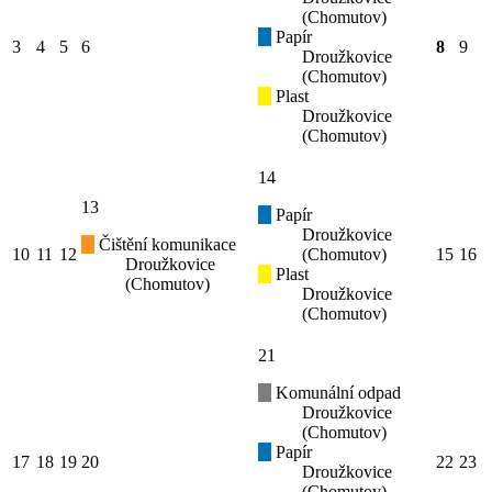
(Chomutov)
Papír
3
4
5
6
8
9
Droužkovice
(Chomutov)
Plast
Droužkovice
(Chomutov)
14
13
Papír
Droužkovice
Čištění komunikace
10
11
12
(Chomutov)
15
16
Droužkovice
Plast
(Chomutov)
Droužkovice
(Chomutov)
21
Komunální odpad
Droužkovice
(Chomutov)
Papír
17
18
19
20
22
23
Droužkovice
(Chomutov)