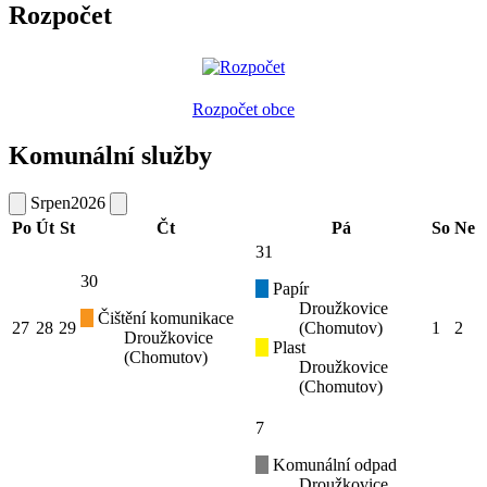
Rozpočet
Rozpočet obce
Komunální služby
Srpen
2026
Po
Út
St
Čt
Pá
So
Ne
31
30
Papír
Droužkovice
Čištění komunikace
27
28
29
(Chomutov)
1
2
Droužkovice
Plast
(Chomutov)
Droužkovice
(Chomutov)
7
Komunální odpad
Droužkovice