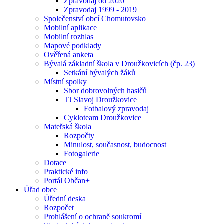
Zpravodaj od 2020
Zpravodaj 1999 - 2019
Společenství obcí Chomutovsko
Mobilní aplikace
Mobilní rozhlas
Mapové podklady
Ověřená anketa
Bývalá základní škola v Droužkovicích (čp. 23)
Setkání bývalých žáků
Místní spolky
Sbor dobrovolných hasičů
TJ Slavoj Droužkovice
Fotbalový zpravodaj
Cykloteam Droužkovice
Mateřská škola
Rozpočty
Minulost, současnost, budocnost
Fotogalerie
Dotace
Praktické info
Portál Občan+
Úřad obce
Úřední deska
Rozpočet
Prohlášení o ochraně soukromí