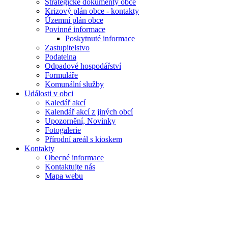
Strategické dokumenty obce
Krizový plán obce - kontakty
Územní plán obce
Povinné informace
Poskytnuté informace
Zastupitelstvo
Podatelna
Odpadové hospodářství
Formuláře
Komunální služby
Události v obci
Kaledář akcí
Kalendář akcí z jiných obcí
Upozornění, Novinky
Fotogalerie
Přírodní areál s kioskem
Kontakty
Obecné informace
Kontaktujte nás
Mapa webu