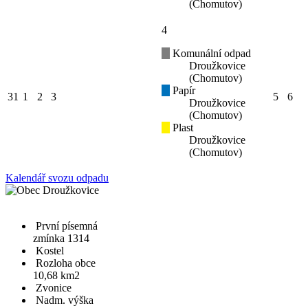
(Chomutov)
4
Komunální odpad
Droužkovice
(Chomutov)
Papír
31
1
2
3
5
6
Droužkovice
(Chomutov)
Plast
Droužkovice
(Chomutov)
Kalendář svozu odpadu
První písemná
zmínka 1314
Kostel
Rozloha obce
10,68 km2
Zvonice
Nadm. výška