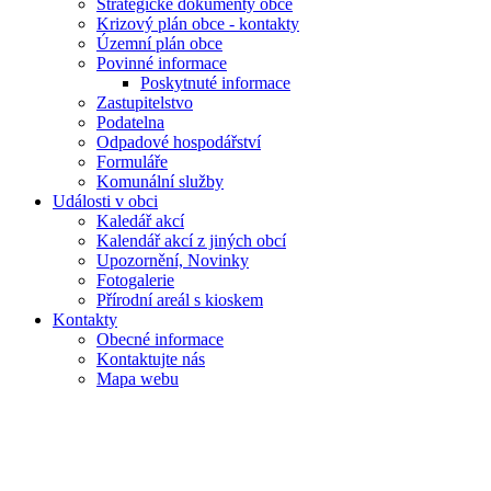
Strategické dokumenty obce
Krizový plán obce - kontakty
Územní plán obce
Povinné informace
Poskytnuté informace
Zastupitelstvo
Podatelna
Odpadové hospodářství
Formuláře
Komunální služby
Události v obci
Kaledář akcí
Kalendář akcí z jiných obcí
Upozornění, Novinky
Fotogalerie
Přírodní areál s kioskem
Kontakty
Obecné informace
Kontaktujte nás
Mapa webu