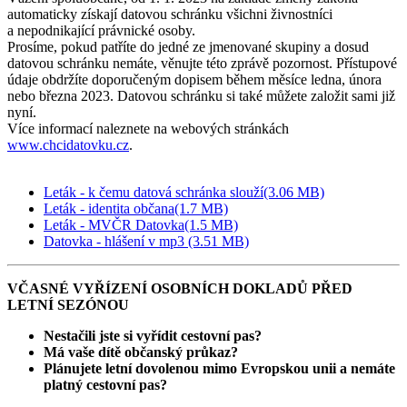
automaticky získají datovou schránku všichni živnostníci
a nepodnikající právnické osoby.
Prosíme, pokud patříte do jedné ze jmenované skupiny a dosud
datovou schránku nemáte, věnujte této zprávě pozornost. Přístupové
údaje obdržíte doporučeným dopisem během měsíce ledna, února
nebo března 2023. Datovou schránku si také můžete založit sami již
nyní.
Více informací naleznete na webových stránkách
www.chcidatovku.cz
.
Leták - k čemu datová schránka slouží(3.06 MB)
Leták - identita občana(1.7 MB)
Leták - MVČR Datovka(1.5 MB)
Datovka - hlášení v mp3 (3.51 MB)
VČASNÉ VYŘÍZENÍ OSOBNÍCH DOKLADŮ PŘED
LETNÍ SEZÓNOU
Nestačili jste si vyřídit cestovní pas?
Má vaše dítě občanský průkaz?
Plánujete letní dovolenou mimo Evropskou unii a nemáte
platný cestovní pas?