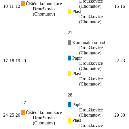
Droužkovice
Čištění komunikace
10
11
12
(Chomutov)
15
16
Droužkovice
Plast
(Chomutov)
Droužkovice
(Chomutov)
21
Komunální odpad
Droužkovice
(Chomutov)
Papír
17
18
19
20
22
23
Droužkovice
(Chomutov)
Plast
Droužkovice
(Chomutov)
28
27
Papír
Droužkovice
Čištění komunikace
24
25
26
(Chomutov)
29
30
Droužkovice
Plast
(Chomutov)
Droužkovice