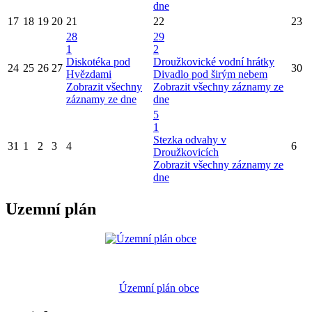
dne
17
18
19
20
21
22
23
28
29
1
2
Diskotéka pod
Droužkovické vodní hrátky
24
25
26
27
30
Hvězdami
Divadlo pod širým nebem
Zobrazit všechny
Zobrazit všechny záznamy ze
záznamy ze dne
dne
5
1
Stezka odvahy v
31
1
2
3
4
6
Droužkovicích
Zobrazit všechny záznamy ze
dne
Uzemní plán
Územní plán obce