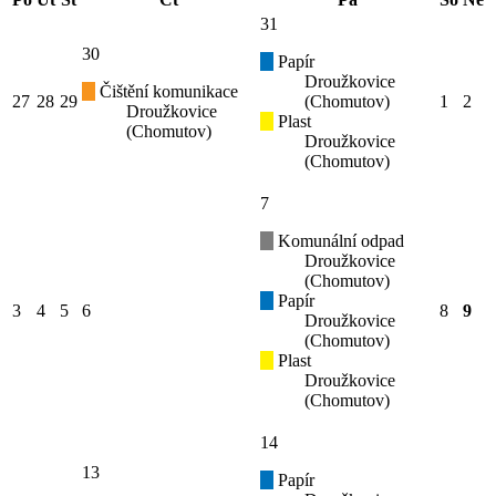
31
30
Papír
Droužkovice
Čištění komunikace
27
28
29
(Chomutov)
1
2
Droužkovice
Plast
(Chomutov)
Droužkovice
(Chomutov)
7
Komunální odpad
Droužkovice
(Chomutov)
Papír
3
4
5
6
8
9
Droužkovice
(Chomutov)
Plast
Droužkovice
(Chomutov)
14
13
Papír