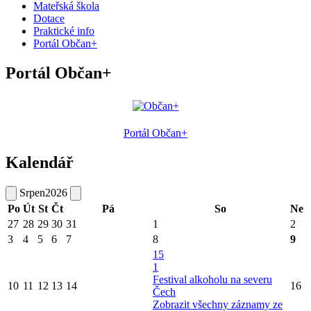
Mateřská škola
Dotace
Praktické info
Portál Občan+
Portál Občan+
Portál Občan+
Kalendář
Srpen
2026
Po
Út
St
Čt
Pá
So
Ne
27
28
29
30
31
1
2
3
4
5
6
7
8
9
15
1
Festival alkoholu na severu
10
11
12
13
14
16
Čech
Zobrazit všechny záznamy ze