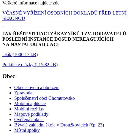
Veškeré informace najdete zde:
VČASNÉ VYŘÍZENÍ OSOBNÍCH DOKLADŮ PŘED LETNÍ
SEZÓNOU
JAK ŘEŠIT SITUACI ZÁKAZNÍKŮ TZV. DODAVATELŮ
POSLEDNÍ INSTANCE DOSUD NEREAGUJÍCÍCH
NA NASTALOU SITUACI
leták (1006.17 kB)
Praktické otázky (215.82 kB)
Obec
Obec slovem a obrazem
Zpravodaj
Společenství obcí Chomutovsko
Mobilní aplikace
Mobilní rozhlas
Mapové podklady
Ověřená anketa
Bývalá základní škola v Droužkovicích (čp. 23)
Místní spolky