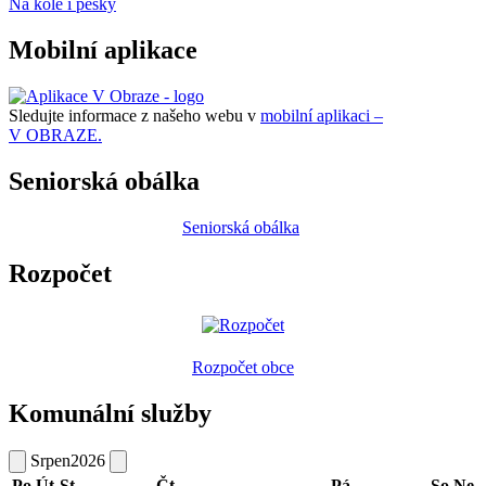
Na kole i pěšky
Mobilní aplikace
Sledujte informace z našeho webu v
mobilní aplikaci –
V OBRAZE.
Seniorská obálka
Seniorská obálka
Rozpočet
Rozpočet obce
Komunální služby
Srpen
2026
Po
Út
St
Čt
Pá
So
Ne