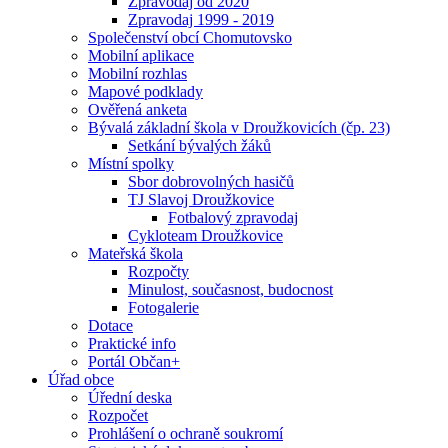
Zpravodaj od 2020
Zpravodaj 1999 - 2019
Společenství obcí Chomutovsko
Mobilní aplikace
Mobilní rozhlas
Mapové podklady
Ověřená anketa
Bývalá základní škola v Droužkovicích (čp. 23)
Setkání bývalých žáků
Místní spolky
Sbor dobrovolných hasičů
TJ Slavoj Droužkovice
Fotbalový zpravodaj
Cykloteam Droužkovice
Mateřská škola
Rozpočty
Minulost, současnost, budocnost
Fotogalerie
Dotace
Praktické info
Portál Občan+
Úřad obce
Úřední deska
Rozpočet
Prohlášení o ochraně soukromí