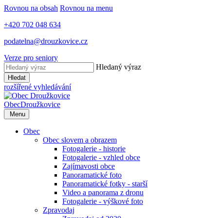
Rovnou na obsah
Rovnou na menu
+420 702 048 634
podatelna@drouzkovice.cz
Verze pro seniory
Hledaný výraz
Hledat
rozšířené vyhledávání
Obec
Droužkovice
Menu
Obec
Obec slovem a obrazem
Fotogalerie - historie
Fotogalerie - vzhled obce
Zajímavosti obce
Panoramatické foto
Panoramatické fotky - starší
Video a panorama z dronu
Fotogalerie - výškové foto
Zpravodaj