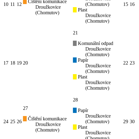
Čištění komunikace
10
11
12
(Chomutov)
15
16
Droužkovice
Plast
(Chomutov)
Droužkovice
(Chomutov)
21
Komunální odpad
Droužkovice
(Chomutov)
Papír
17
18
19
20
22
23
Droužkovice
(Chomutov)
Plast
Droužkovice
(Chomutov)
28
27
Papír
Droužkovice
Čištění komunikace
24
25
26
(Chomutov)
29
30
Droužkovice
Plast
(Chomutov)
Droužkovice
(Chomutov)