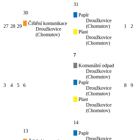
31
30
Papír
Droužkovice
Čištění komunikace
27
28
29
(Chomutov)
1
2
Droužkovice
Plast
(Chomutov)
Droužkovice
(Chomutov)
7
Komunální odpad
Droužkovice
(Chomutov)
Papír
3
4
5
6
8
9
Droužkovice
(Chomutov)
Plast
Droužkovice
(Chomutov)
14
13
Papír
Droužkovice