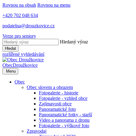
Rovnou na obsah
Rovnou na menu
+420 702 048 634
podatelna@drouzkovice.cz
Verze pro seniory
Hledaný výraz
Hledat
rozšířené vyhledávání
Obec
Droužkovice
Menu
Obec
Obec slovem a obrazem
Fotogalerie - historie
Fotogalerie - vzhled obce
Zajímavosti obce
Panoramatické foto
Panoramatické fotky - starší
Video a panorama z dronu
Fotogalerie - výškové foto
Zpravodaj