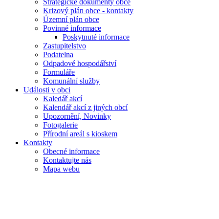
Strategické dokumenty obce
Krizový plán obce - kontakty
Územní plán obce
Povinné informace
Poskytnuté informace
Zastupitelstvo
Podatelna
Odpadové hospodářství
Formuláře
Komunální služby
Události v obci
Kaledář akcí
Kalendář akcí z jiných obcí
Upozornění, Novinky
Fotogalerie
Přírodní areál s kioskem
Kontakty
Obecné informace
Kontaktujte nás
Mapa webu