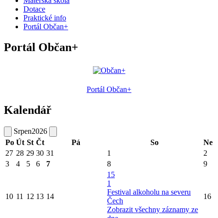
Mateřská škola
Dotace
Praktické info
Portál Občan+
Portál Občan+
Portál Občan+
Kalendář
Srpen
2026
Po
Út
St
Čt
Pá
So
Ne
27
28
29
30
31
1
2
3
4
5
6
7
8
9
15
1
Festival alkoholu na severu
10
11
12
13
14
16
Čech
Zobrazit všechny záznamy ze