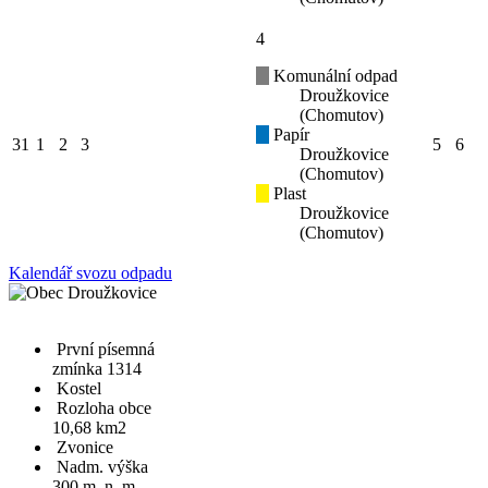
4
Komunální odpad
Droužkovice
(Chomutov)
Papír
31
1
2
3
5
6
Droužkovice
(Chomutov)
Plast
Droužkovice
(Chomutov)
Kalendář svozu odpadu
První písemná
zmínka 1314
Kostel
Rozloha obce
10,68 km2
Zvonice
Nadm. výška
300 m. n. m.