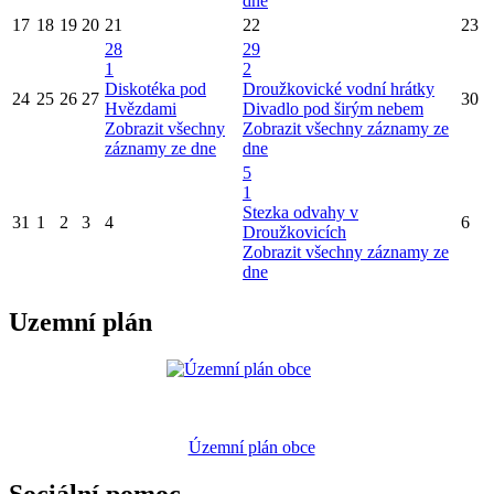
dne
17
18
19
20
21
22
23
28
29
1
2
Diskotéka pod
Droužkovické vodní hrátky
24
25
26
27
30
Hvězdami
Divadlo pod širým nebem
Zobrazit všechny
Zobrazit všechny záznamy ze
záznamy ze dne
dne
5
1
Stezka odvahy v
31
1
2
3
4
6
Droužkovicích
Zobrazit všechny záznamy ze
dne
Uzemní plán
Územní plán obce
Sociální pomoc