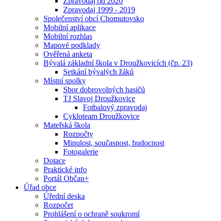
Zpravodaj od 2020
Zpravodaj 1999 - 2019
Společenství obcí Chomutovsko
Mobilní aplikace
Mobilní rozhlas
Mapové podklady
Ověřená anketa
Bývalá základní škola v Droužkovicích (čp. 23)
Setkání bývalých žáků
Místní spolky
Sbor dobrovolných hasičů
TJ Slavoj Droužkovice
Fotbalový zpravodaj
Cykloteam Droužkovice
Mateřská škola
Rozpočty
Minulost, současnost, budocnost
Fotogalerie
Dotace
Praktické info
Portál Občan+
Úřad obce
Úřední deska
Rozpočet
Prohlášení o ochraně soukromí