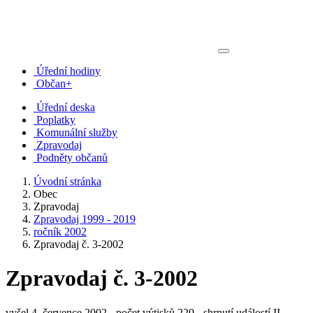
Úřední hodiny
Občan+
Úřední deska
Poplatky
Komunální služby
Zpravodaj
Podněty občanů
Úvodní stránka
Obec
Zpravodaj
Zpravodaj 1999 - 2019
ročník 2002
Zpravodaj č. 3-2002
Zpravodaj č. 3-2002
vyšel 4. července 2002 - počet výtisků 220 - shrnutí událostí II.