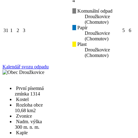
4
Komunální odpad
Droužkovice
(Chomutov)
Papír
31
1
2
3
5
6
Droužkovice
(Chomutov)
Plast
Droužkovice
(Chomutov)
Kalendář svozu odpadu
První písemná
zmínka 1314
Kostel
Rozloha obce
10,68 km2
Zvonice
Nadm. výška
300 m. n. m.
Kaple