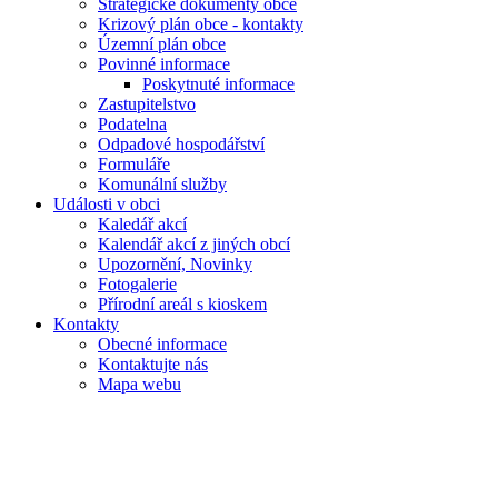
Strategické dokumenty obce
Krizový plán obce - kontakty
Územní plán obce
Povinné informace
Poskytnuté informace
Zastupitelstvo
Podatelna
Odpadové hospodářství
Formuláře
Komunální služby
Události v obci
Kaledář akcí
Kalendář akcí z jiných obcí
Upozornění, Novinky
Fotogalerie
Přírodní areál s kioskem
Kontakty
Obecné informace
Kontaktujte nás
Mapa webu