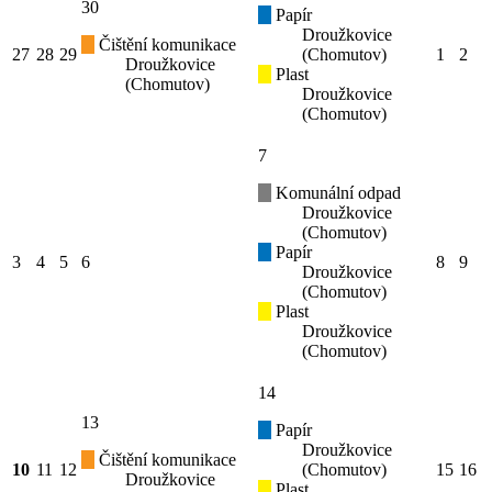
30
Papír
Droužkovice
Čištění komunikace
27
28
29
(Chomutov)
1
2
Droužkovice
Plast
(Chomutov)
Droužkovice
(Chomutov)
7
Komunální odpad
Droužkovice
(Chomutov)
Papír
3
4
5
6
8
9
Droužkovice
(Chomutov)
Plast
Droužkovice
(Chomutov)
14
13
Papír
Droužkovice
Čištění komunikace
10
11
12
(Chomutov)
15
16
Droužkovice
Plast