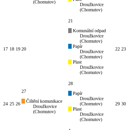
(Chomutov)
Droužkovice
(Chomutov)
21
Komunální odpad
Droužkovice
(Chomutov)
Papír
17
18
19
20
22
23
Droužkovice
(Chomutov)
Plast
Droužkovice
(Chomutov)
28
27
Papír
Droužkovice
Čištění komunikace
24
25
26
(Chomutov)
29
30
Droužkovice
Plast
(Chomutov)
Droužkovice
(Chomutov)