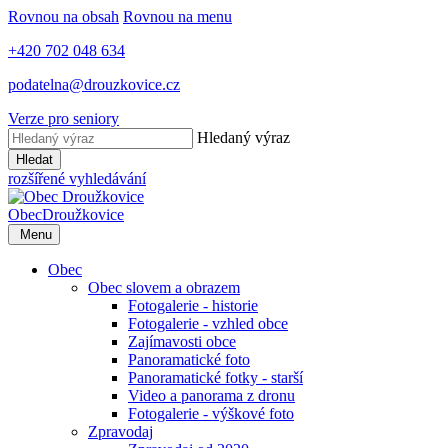
Rovnou na obsah
Rovnou na menu
+420 702 048 634
podatelna@drouzkovice.cz
Verze pro seniory
Hledaný výraz
Hledat
rozšířené vyhledávání
Obec
Droužkovice
Menu
Obec
Obec slovem a obrazem
Fotogalerie - historie
Fotogalerie - vzhled obce
Zajímavosti obce
Panoramatické foto
Panoramatické fotky - starší
Video a panorama z dronu
Fotogalerie - výškové foto
Zpravodaj