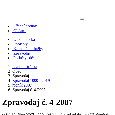
Úřední hodiny
Občan+
Úřední deska
Poplatky
Komunální služby
Zpravodaj
Podněty občanů
Úvodní stránka
Obec
Zpravodaj
Zpravodaj 1999 - 2019
ročník 2007
Zpravodaj č. 4-2007
Zpravodaj č. 4-2007
vyšel 12. října 2007 - 230 výtisků - shrnutí událostí za III. čtvrtletí