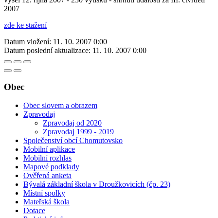
2007
zde ke stažení
Datum vložení:
11. 10. 2007 0:00
Datum poslední aktualizace:
11. 10. 2007 0:00
Obec
Obec slovem a obrazem
Zpravodaj
Zpravodaj od 2020
Zpravodaj 1999 - 2019
Společenství obcí Chomutovsko
Mobilní aplikace
Mobilní rozhlas
Mapové podklady
Ověřená anketa
Bývalá základní škola v Droužkovicích (čp. 23)
Místní spolky
Mateřská škola
Dotace