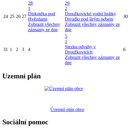
28
29
1
2
Diskotéka pod
Droužkovické vodní hrátky
24
25
26
27
30
Hvězdami
Divadlo pod širým nebem
Zobrazit všechny
Zobrazit všechny záznamy ze
záznamy ze dne
dne
5
1
Stezka odvahy v
31
1
2
3
4
6
Droužkovicích
Zobrazit všechny záznamy ze
dne
Uzemní plán
Územní plán obce
Sociální pomoc