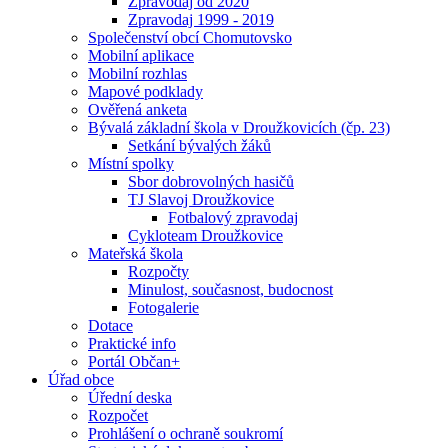
Zpravodaj od 2020
Zpravodaj 1999 - 2019
Společenství obcí Chomutovsko
Mobilní aplikace
Mobilní rozhlas
Mapové podklady
Ověřená anketa
Bývalá základní škola v Droužkovicích (čp. 23)
Setkání bývalých žáků
Místní spolky
Sbor dobrovolných hasičů
TJ Slavoj Droužkovice
Fotbalový zpravodaj
Cykloteam Droužkovice
Mateřská škola
Rozpočty
Minulost, současnost, budocnost
Fotogalerie
Dotace
Praktické info
Portál Občan+
Úřad obce
Úřední deska
Rozpočet
Prohlášení o ochraně soukromí