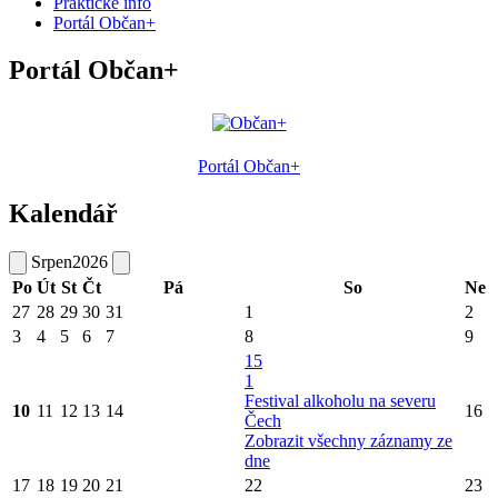
Praktické info
Portál Občan+
Portál Občan+
Portál Občan+
Kalendář
Srpen
2026
Po
Út
St
Čt
Pá
So
Ne
27
28
29
30
31
1
2
3
4
5
6
7
8
9
15
1
Festival alkoholu na severu
10
11
12
13
14
16
Čech
Zobrazit všechny záznamy ze
dne
17
18
19
20
21
22
23