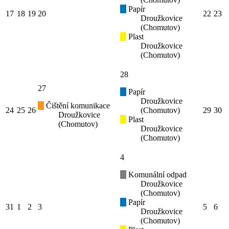
Papír
17
18
19
20
22
23
Droužkovice
(Chomutov)
Plast
Droužkovice
(Chomutov)
28
27
Papír
Droužkovice
Čištění komunikace
24
25
26
(Chomutov)
29
30
Droužkovice
Plast
(Chomutov)
Droužkovice
(Chomutov)
4
Komunální odpad
Droužkovice
(Chomutov)
Papír
31
1
2
3
5
6
Droužkovice
(Chomutov)