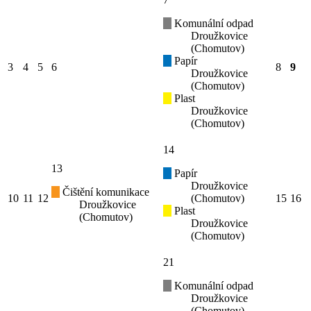
Komunální odpad
Droužkovice
(Chomutov)
Papír
3
4
5
6
8
9
Droužkovice
(Chomutov)
Plast
Droužkovice
(Chomutov)
14
13
Papír
Droužkovice
Čištění komunikace
10
11
12
(Chomutov)
15
16
Droužkovice
Plast
(Chomutov)
Droužkovice
(Chomutov)
21
Komunální odpad
Droužkovice
(Chomutov)