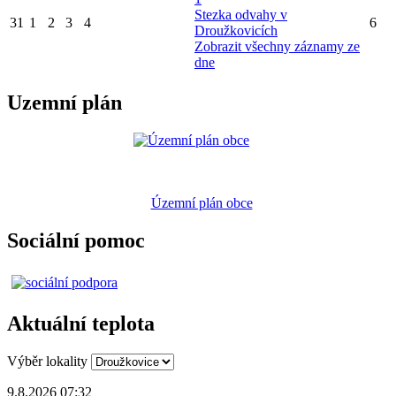
Stezka odvahy v
31
1
2
3
4
6
Droužkovicích
Zobrazit všechny záznamy ze
dne
Uzemní plán
Územní plán obce
Sociální pomoc
Aktuální teplota
Výběr lokality
9.8.2026 07:32