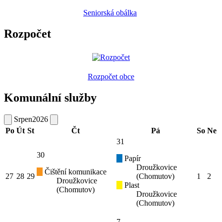
Seniorská obálka
Rozpočet
Rozpočet obce
Komunální služby
Srpen
2026
Po
Út
St
Čt
Pá
So
Ne
31
30
Papír
Droužkovice
Čištění komunikace
27
28
29
(Chomutov)
1
2
Droužkovice
Plast
(Chomutov)
Droužkovice
(Chomutov)
7