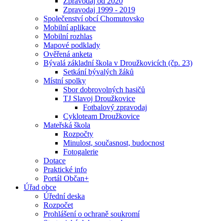
Zpravodaj od 2020
Zpravodaj 1999 - 2019
Společenství obcí Chomutovsko
Mobilní aplikace
Mobilní rozhlas
Mapové podklady
Ověřená anketa
Bývalá základní škola v Droužkovicích (čp. 23)
Setkání bývalých žáků
Místní spolky
Sbor dobrovolných hasičů
TJ Slavoj Droužkovice
Fotbalový zpravodaj
Cykloteam Droužkovice
Mateřská škola
Rozpočty
Minulost, současnost, budocnost
Fotogalerie
Dotace
Praktické info
Portál Občan+
Úřad obce
Úřední deska
Rozpočet
Prohlášení o ochraně soukromí