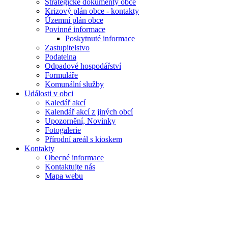
Strategické dokumenty obce
Krizový plán obce - kontakty
Územní plán obce
Povinné informace
Poskytnuté informace
Zastupitelstvo
Podatelna
Odpadové hospodářství
Formuláře
Komunální služby
Události v obci
Kaledář akcí
Kalendář akcí z jiných obcí
Upozornění, Novinky
Fotogalerie
Přírodní areál s kioskem
Kontakty
Obecné informace
Kontaktujte nás
Mapa webu