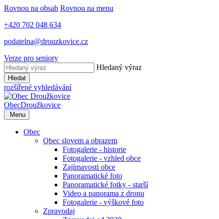
Rovnou na obsah
Rovnou na menu
+420 702 048 634
podatelna@drouzkovice.cz
Verze pro seniory
Hledaný výraz
Hledat
rozšířené vyhledávání
Obec
Droužkovice
Menu
Obec
Obec slovem a obrazem
Fotogalerie - historie
Fotogalerie - vzhled obce
Zajímavosti obce
Panoramatické foto
Panoramatické fotky - starší
Video a panorama z dronu
Fotogalerie - výškové foto
Zpravodaj