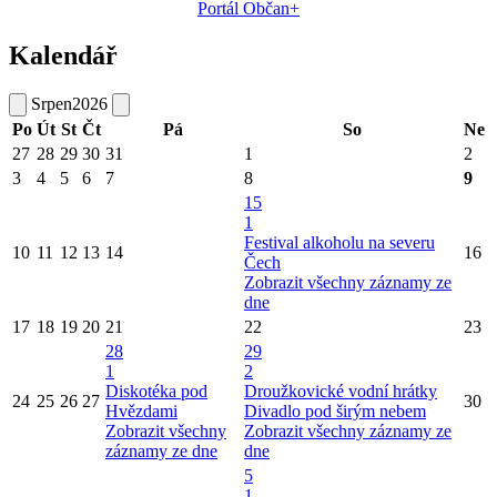
Portál Občan+
Kalendář
Srpen
2026
Po
Út
St
Čt
Pá
So
Ne
27
28
29
30
31
1
2
3
4
5
6
7
8
9
15
1
Festival alkoholu na severu
10
11
12
13
14
16
Čech
Zobrazit všechny záznamy ze
dne
17
18
19
20
21
22
23
28
29
1
2
Diskotéka pod
Droužkovické vodní hrátky
24
25
26
27
30
Hvězdami
Divadlo pod širým nebem
Zobrazit všechny
Zobrazit všechny záznamy ze
záznamy ze dne
dne
5
1