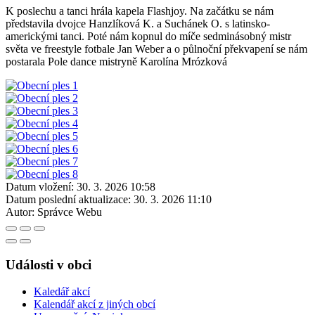
K poslechu a tanci hrála kapela Flashjoy. Na začátku se nám
představila dvojce Hanzlíková K. a Suchánek O. s latinsko-
americkými tanci. Poté nám kopnul do míče sedminásobný mistr
světa ve freestyle fotbale Jan Weber a o půlnoční překvapení se nám
postarala Pole dance mistryně Karolína Mrózková
Datum vložení:
30. 3. 2026 10:58
Datum poslední aktualizace:
30. 3. 2026 11:10
Autor:
Správce Webu
Události v obci
Kaledář akcí
Kalendář akcí z jiných obcí