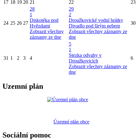
17
18
19
20
21
22
23
28
29
1
2
Diskotéka pod
Droužkovické vodní hrátky
24
25
26
27
30
Hvězdami
Divadlo pod širým nebem
Zobrazit všechny
Zobrazit všechny záznamy ze
záznamy ze dne
dne
5
1
Stezka odvahy v
31
1
2
3
4
6
Droužkovicích
Zobrazit všechny záznamy ze
dne
Uzemní plán
Územní plán obce
Sociální pomoc