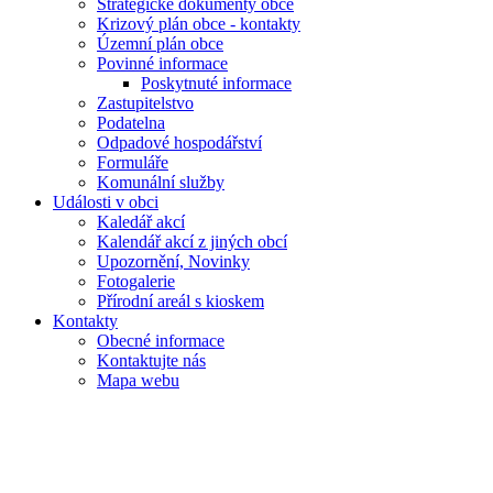
Strategické dokumenty obce
Krizový plán obce - kontakty
Územní plán obce
Povinné informace
Poskytnuté informace
Zastupitelstvo
Podatelna
Odpadové hospodářství
Formuláře
Komunální služby
Události v obci
Kaledář akcí
Kalendář akcí z jiných obcí
Upozornění, Novinky
Fotogalerie
Přírodní areál s kioskem
Kontakty
Obecné informace
Kontaktujte nás
Mapa webu