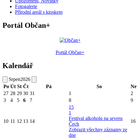
Upozornění, Novinky
Fotogalerie
Přírodní areál s kioskem
Portál Občan+
Portál Občan+
Kalendář
Srpen
2026
Po
Út
St
Čt
Pá
So
Ne
27
28
29
30
31
1
2
3
4
5
6
7
8
9
15
1
Festival alkoholu na severu
10
11
12
13
14
16
Čech
Zobrazit všechny záznamy ze
dne