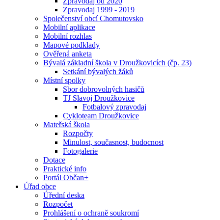
Zpravodaj od 2020
Zpravodaj 1999 - 2019
Společenství obcí Chomutovsko
Mobilní aplikace
Mobilní rozhlas
Mapové podklady
Ověřená anketa
Bývalá základní škola v Droužkovicích (čp. 23)
Setkání bývalých žáků
Místní spolky
Sbor dobrovolných hasičů
TJ Slavoj Droužkovice
Fotbalový zpravodaj
Cykloteam Droužkovice
Mateřská škola
Rozpočty
Minulost, současnost, budocnost
Fotogalerie
Dotace
Praktické info
Portál Občan+
Úřad obce
Úřední deska
Rozpočet
Prohlášení o ochraně soukromí