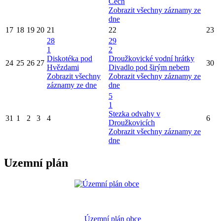
Čech
Zobrazit všechny záznamy ze
dne
17
18
19
20
21
22
23
28
29
1
2
Diskotéka pod
Droužkovické vodní hrátky
24
25
26
27
30
Hvězdami
Divadlo pod širým nebem
Zobrazit všechny
Zobrazit všechny záznamy ze
záznamy ze dne
dne
5
1
Stezka odvahy v
31
1
2
3
4
6
Droužkovicích
Zobrazit všechny záznamy ze
dne
Uzemní plán
Územní plán obce