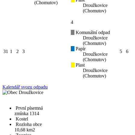
(Chomutov)
Droužkovice
(Chomutov)
4
Komunální odpad
Droužkovice
(Chomutov)
Papír
31
1
2
3
5
6
Droužkovice
(Chomutov)
Plast
Droužkovice
(Chomutov)
Kalendář svozu odpadu
První písemná
zmínka 1314
Kostel
Rozloha obce
10,68 km2