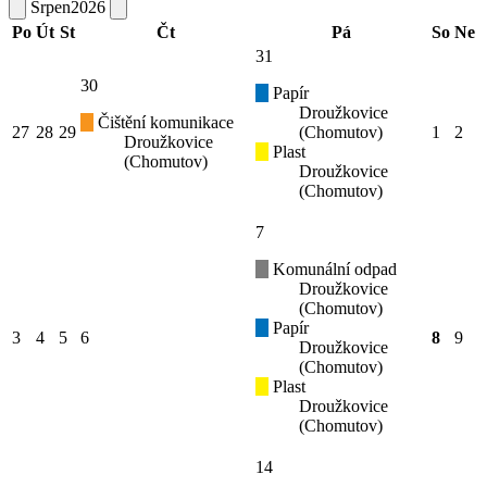
Srpen
2026
Po
Út
St
Čt
Pá
So
Ne
31
30
Papír
Droužkovice
Čištění komunikace
27
28
29
(Chomutov)
1
2
Droužkovice
Plast
(Chomutov)
Droužkovice
(Chomutov)
7
Komunální odpad
Droužkovice
(Chomutov)
Papír
3
4
5
6
8
9
Droužkovice
(Chomutov)
Plast
Droužkovice
(Chomutov)
14