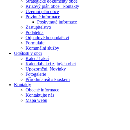
Strategické dokumenty obce
Krizový plán obce - kontakty
Územní plán obce
Povinné informace
Poskytnuté informace
Zastupitelstvo
Podatelna
Odpadové hospodářství
Formuláře
Komunální služby
Události v obci
Kaledář akcí
Kalendář akcí z jiných obcí
Upozornění, Novinky
Fotogalerie
Přírodní areál s kioskem
Kontakty
Obecné informace
Kontaktujte nás
Mapa webu