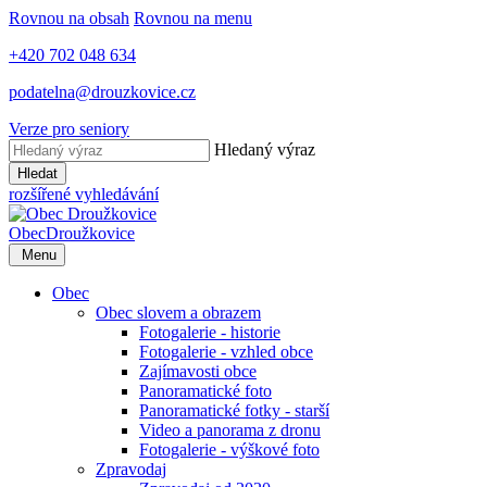
Rovnou na obsah
Rovnou na menu
+420 702 048 634
podatelna@drouzkovice.cz
Verze pro seniory
Hledaný výraz
Hledat
rozšířené vyhledávání
Obec
Droužkovice
Menu
Obec
Obec slovem a obrazem
Fotogalerie - historie
Fotogalerie - vzhled obce
Zajímavosti obce
Panoramatické foto
Panoramatické fotky - starší
Video a panorama z dronu
Fotogalerie - výškové foto
Zpravodaj