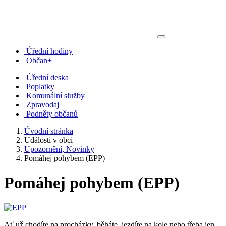
Úřední hodiny
Občan+
Úřední deska
Poplatky
Komunální služby
Zpravodaj
Podněty občanů
Úvodní stránka
Události v obci
Upozornění, Novinky
Pomáhej pohybem (EPP)
Pomáhej pohybem (EPP)
Ať už chodíte na procházky, běháte, jezdíte na kole nebo třeba jen