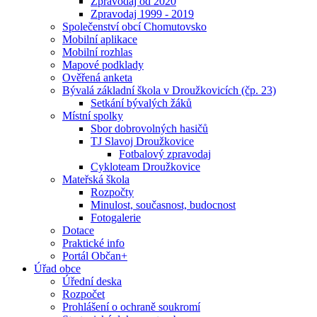
Zpravodaj od 2020
Zpravodaj 1999 - 2019
Společenství obcí Chomutovsko
Mobilní aplikace
Mobilní rozhlas
Mapové podklady
Ověřená anketa
Bývalá základní škola v Droužkovicích (čp. 23)
Setkání bývalých žáků
Místní spolky
Sbor dobrovolných hasičů
TJ Slavoj Droužkovice
Fotbalový zpravodaj
Cykloteam Droužkovice
Mateřská škola
Rozpočty
Minulost, současnost, budocnost
Fotogalerie
Dotace
Praktické info
Portál Občan+
Úřad obce
Úřední deska
Rozpočet
Prohlášení o ochraně soukromí