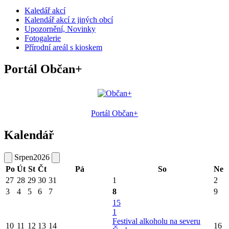
Kaledář akcí
Kalendář akcí z jiných obcí
Upozornění, Novinky
Fotogalerie
Přírodní areál s kioskem
Portál Občan+
Portál Občan+
Kalendář
Srpen
2026
Po
Út
St
Čt
Pá
So
Ne
27
28
29
30
31
1
2
3
4
5
6
7
8
9
15
1
Festival alkoholu na severu
10
11
12
13
14
16