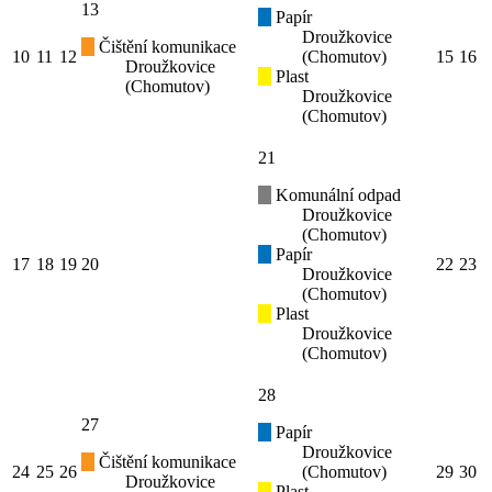
13
Papír
Droužkovice
Čištění komunikace
10
11
12
(Chomutov)
15
16
Droužkovice
Plast
(Chomutov)
Droužkovice
(Chomutov)
21
Komunální odpad
Droužkovice
(Chomutov)
Papír
17
18
19
20
22
23
Droužkovice
(Chomutov)
Plast
Droužkovice
(Chomutov)
28
27
Papír
Droužkovice
Čištění komunikace
24
25
26
(Chomutov)
29
30
Droužkovice
Plast