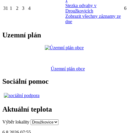
1
Stezka odvahy v
31
1
2
3
4
6
Droužkovicích
Zobrazit všechny záznamy ze
dne
Uzemní plán
Územní plán obce
Sociální pomoc
Aktuální teplota
Výběr lokality
6.8.2026 07:55