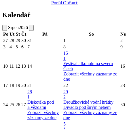
Portál Občan+
Kalendář
Srpen
2026
Po
Út
St
Čt
Pá
So
Ne
27
28
29
30
31
1
2
3
4
5
6
7
8
9
15
1
Festival alkoholu na severu
10
11
12
13
14
16
Čech
Zobrazit všechny záznamy ze
dne
17
18
19
20
21
22
23
28
29
1
2
Diskotéka pod
Droužkovické vodní hrátky
24
25
26
27
30
Hvězdami
Divadlo pod širým nebem
Zobrazit všechny
Zobrazit všechny záznamy ze
záznamy ze dne
dne
5