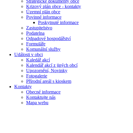
Strategické dokumenty obce
Krizový plán obce - kontakty
Územní plán obce
Povinné informace
Poskytnuté informace
Zastupitelstvo
Podatelna
Odpadové hospodářství
Formuláře
Komunální služby
Události v obci
Kaledář akcí
Kalendář akcí z jiných obcí
Upozornění, Novinky
Fotogalerie
Přírodní areál s kioskem
Kontakty
Obecné informace
Kontaktujte nás
Mapa webu