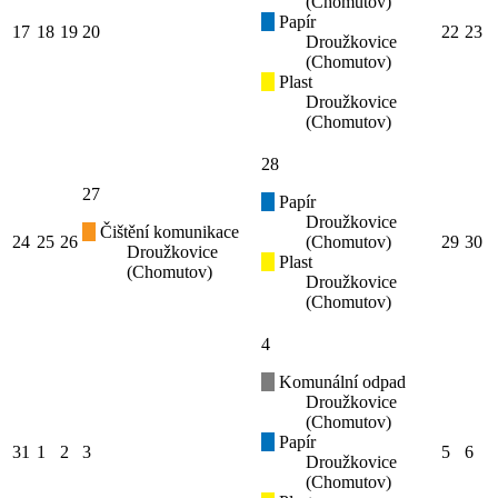
(Chomutov)
Papír
17
18
19
20
22
23
Droužkovice
(Chomutov)
Plast
Droužkovice
(Chomutov)
28
27
Papír
Droužkovice
Čištění komunikace
24
25
26
(Chomutov)
29
30
Droužkovice
Plast
(Chomutov)
Droužkovice
(Chomutov)
4
Komunální odpad
Droužkovice
(Chomutov)
Papír
31
1
2
3
5
6
Droužkovice
(Chomutov)