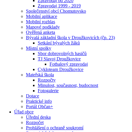
Zpravodaj od 2020
Zpravodaj 1999 - 2019
Společenství obcí Chomutovsko
Mobilní aplikace
Mobilní rozhlas
Mapové podklady
Ověřená anketa
Bývalá základní škola v Droužkovicích (čp. 23)
Setkání bývalých žáků
Místní spolky
Sbor dobrovolných hasičů
TJ Slavoj Droužkovice
Fotbalový zpravodaj
Cykloteam Droužkovice
Mateřská škola
Rozpočty
Minulost, současnost, budocnost
Fotogalerie
Dotace
Praktické info
Portál Občan+
Úřad obce
Úřední deska
Rozpočet
Prohlášení o ochraně soukromí