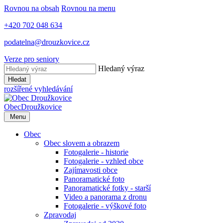
Rovnou na obsah
Rovnou na menu
+420 702 048 634
podatelna@drouzkovice.cz
Verze pro seniory
Hledaný výraz
Hledat
rozšířené vyhledávání
Obec
Droužkovice
Menu
Obec
Obec slovem a obrazem
Fotogalerie - historie
Fotogalerie - vzhled obce
Zajímavosti obce
Panoramatické foto
Panoramatické fotky - starší
Video a panorama z dronu
Fotogalerie - výškové foto
Zpravodaj