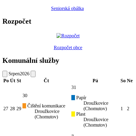
Seniorská obálka
Rozpočet
Rozpočet obce
Komunální služby
Srpen
2026
Po
Út
St
Čt
Pá
So
Ne
31
30
Papír
Droužkovice
Čištění komunikace
27
28
29
(Chomutov)
1
2
Droužkovice
Plast
(Chomutov)
Droužkovice
(Chomutov)