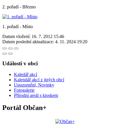
2. pořadí - Březno
1. pořadí - Místo
Datum vložení:
16. 7. 2012 15:46
Datum poslední aktualizace:
4. 11. 2024 19:20
Události v obci
Kaledář akcí
Kalendář akcí z jiných obcí
Upozornění, Novinky
Fotogalerie
Přírodní areál s kioskem
Portál Občan+